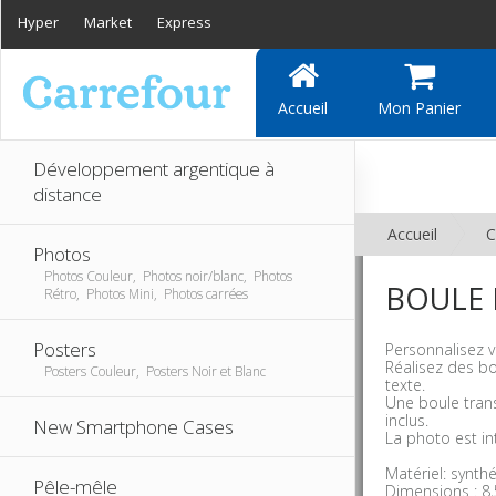
Hyper
Market
Express
Accueil
Mon Panier
Développement argentique à
distance
Accueil
C
Photos
Photos Couleur, Photos noir/blanc, Photos
BOULE 
Rétro, Photos Mini, Photos carrées
Posters
Personnalisez v
Réalisez des b
Posters Couleur, Posters Noir et Blanc
texte.
Une boule trans
inclus.
New Smartphone Cases
La photo est in
Matériel: synth
Pêle-mêle
Dimensions : 8