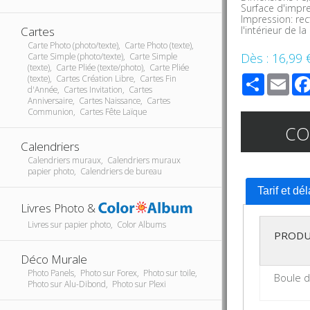
Surface d'impr
Impression: rec
l'intérieur de l
Cartes
Carte Photo (photo/texte), Carte Photo (texte),
Dès :
16,99 
Carte Simple (photo/texte), Carte Simple
(texte), Carte Pliée (texte/photo), Carte Pliée
Share
Ema
(texte), Cartes Création Libre, Cartes Fin
d'Année, Cartes Invitation, Cartes
Anniversaire, Cartes Naissance, Cartes
Communion, Cartes Fête Laïque
C
Calendriers
Calendriers muraux, Calendriers muraux
papier photo, Calendriers de bureau
Tarif et dé
Livres Photo &
Livres sur papier photo, Color Albums
PRODU
Déco Murale
Photo Panels, Photo sur Forex, Photo sur toile,
Boule d
Photo sur Alu-Dibond, Photo sur Plexi