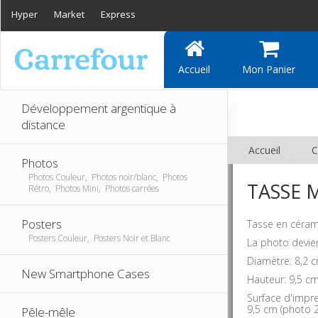
Hyper
Market
Express
Accueil
Mon Panier
Développement argentique à
distance
Accueil
C
Photos
Photos Couleur, Photos noir/blanc, Photos
TASSE 
Rétro, Photos Mini, Photos carrées
Posters
Tasse en céram
Posters Couleur, Posters Noir et Blanc
La photo devien
Diamètre: 8,2 
New Smartphone Cases
Hauteur: 9,5 c
Surface d'impre
9,5 cm (photo 2
Pêle-mêle