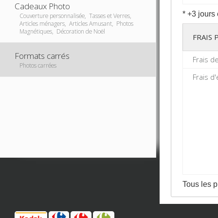
Cadeaux Photo
* +3 jours
Couverture personnalisée, Tasses et Verres,
Articles ménagers, Articles Amusant, Photos
Magnétiques, Décoration de Noël
FRAIS
Formats carrés
Frais d
Photos carrées
Frais d'
Tous les p