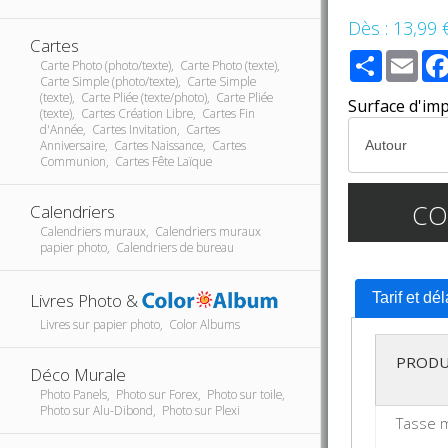
Dès :
13,99 
Cartes
Share
Ema
Carte Photo (photo/texte), Carte Photo (texte),
Carte Simple (photo/texte), Carte Simple
(texte), Carte Pliée (texte/photo), Carte Pliée
Surface d'im
(texte), Cartes Création Libre, Cartes Fin
d'Année, Cartes Invitation, Cartes
Anniversaire, Cartes Naissance, Cartes
Communion, Cartes Fête Laïque
C
Calendriers
Calendriers muraux, Calendriers muraux
papier photo, Calendriers de bureau
Livres Photo &
Tarif et dé
Livres sur papier photo, Color Albums
PRODU
Déco Murale
Photo Panels, Photo sur Forex, Photo sur toile,
Photo sur Alu-Dibond, Photo sur Plexi
Tasse 