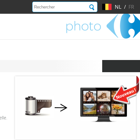
NL
/
FR
lle.