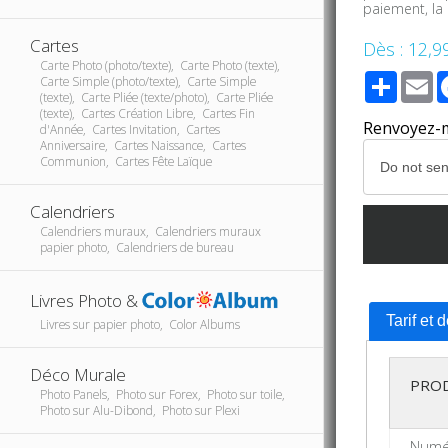
paiement, la
Cartes
Dès :
12,9
Carte Photo (photo/texte), Carte Photo (texte),
Share
E
Carte Simple (photo/texte), Carte Simple
(texte), Carte Pliée (texte/photo), Carte Pliée
(texte), Cartes Création Libre, Cartes Fin
Renvoyez-mo
d'Année, Cartes Invitation, Cartes
Anniversaire, Cartes Naissance, Cartes
Communion, Cartes Fête Laïque
Calendriers
Calendriers muraux, Calendriers muraux
papier photo, Calendriers de bureau
Livres Photo &
Tarif et 
Livres sur papier photo, Color Albums
Déco Murale
PRO
Photo Panels, Photo sur Forex, Photo sur toile,
Photo sur Alu-Dibond, Photo sur Plexi
Numér