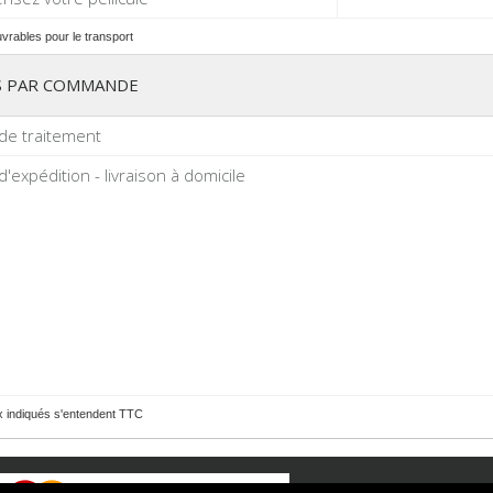
uvrables pour le transport
S PAR COMMANDE
 de traitement
 d'expédition - livraison à domicile
ix indiqués s'entendent TTC