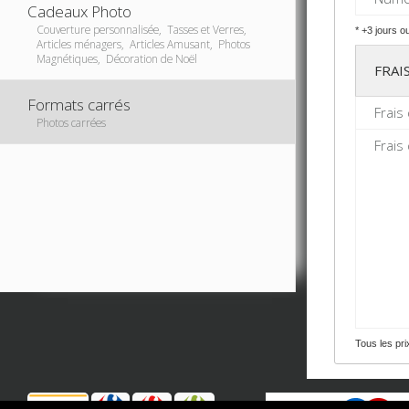
Cadeaux Photo
Couverture personnalisée, Tasses et Verres,
* +3 jours o
Articles ménagers, Articles Amusant, Photos
Magnétiques, Décoration de Noël
FRAI
Formats carrés
Frais
Photos carrées
Frais
Tous les pr