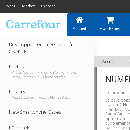
Hyper
Market
Express
Accueil
Mon Panier
Développement argentique à
distance
Accueil
Photos
Photos Couleur, Photos noir/blanc, Photos
NUMÉR
Rétro, Photos Mini, Photos carrées
Posters
Ce produit c
Posters Couleur, Posters Noir et Blanc
Le développem
marque). Hor
standard). Vo
New Smartphone Cases
Par défaut, l
option, vous 
supplémentai
Pêle-mêle
panier. Lors