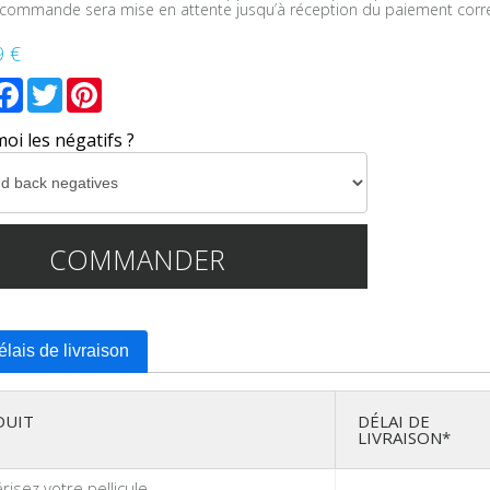
 commande sera mise en attente jusqu’à réception du paiement corre
9 €
mail
Facebook
Twitter
Pinterest
i les négatifs ?
COMMANDER
délais de livraison
DUIT
DÉLAI DE
LIVRAISON*
isez votre pellicule