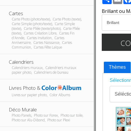
Brillant ou M
Cartes
Carte Photo (photo/texte), Carte Photo (texte),
Carte Simple (photo/texte), Carte Simple
(texte), Carte Pliée (texte/photo), Carte Pliée
(texte), Cartes Création Libre, Cartes Fin
d'Année, Cartes Invitation, Cartes
C
Anniversaire, Cartes Naissance, Cartes
Communion, Cartes Fête Laïque
Calendriers
Thèmes
Calendriers muraux, Calendriers muraux
papier photo, Calendriers de bureau
Sélectionn
Livres Photo &
Livres sur papier photo, Color Albums
Déco Murale
Photo Panels, Photo sur Forex, Photo sur toile,
Photo sur Alu-Dibond, Photo sur Plexi