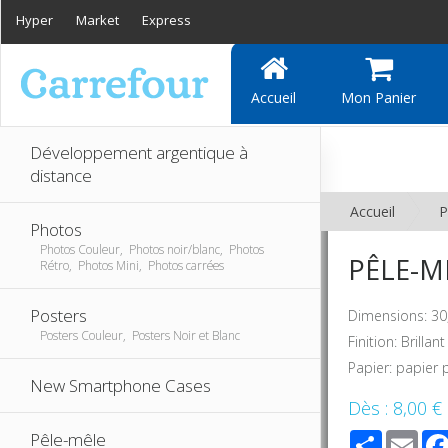
Hyper
Market
Express
Accueil
Mon Panier
Développement argentique à
distance
Accueil
P
Photos
Photos Couleur, Photos noir/blanc, Photos
PÊLE-MÊ
Rétro, Photos Mini, Photos carrées
Posters
Dimensions: 30
Posters Couleur, Posters Noir et Blanc
Finition: Brilla
Papier: papier
New Smartphone Cases
Dès :
8,00 €
Share
Ema
Pêle-mêle