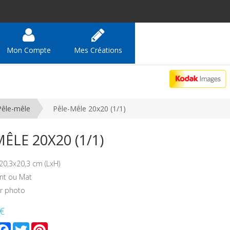
Mon Compte
Mes Créations
Pêle-mêle
Pêle-Mêle 20x20 (1/1)
ÊLE 20X20 (1/1)
20,3x20,3 cm (LxH)
lant ou Mat
er photo
 €
mail
Facebook
Twitter
Pinterest