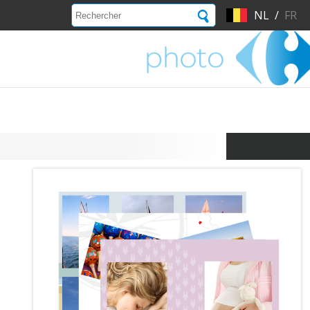
NL
/
FR