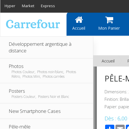
Hyper
Market
Express
Accueil
Mon Panier
Développement argentique à
distance
Accueil
Photos
Photos Couleur, Photos noir/blanc, Photos
PÊLE-M
Rétro, Photos Mini, Photos carrées
Posters
Dimensions: 
Posters Couleur, Posters Noir et Blanc
Finition: Bril
Papier: papi
New Smartphone Cases
Dès :
6,00
Pêle-mêle
Share
E