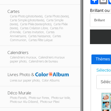
Brillant ou
Cartes
Carte Photo (photo/texte), Carte Photo (texte),
Carte Simple (photo/texte), Carte Simple
(texte), Carte Pliée (texte/photo), Carte Pliée
(texte), Cartes Création Libre, Cartes Fin
d'Année, Cartes Invitation, Cartes
Anniversaire, Cartes Naissance, Cartes
Communion, Cartes Fête Laïque
Calendriers
Calendriers muraux, Calendriers muraux
Thèmes
papier photo, Calendriers de bureau
Sélectio
Livres Photo &
Livres sur papier photo, Color Albums
Déco Murale
Photo Panels, Photo sur Forex, Photo sur toile,
Photo sur Alu-Dibond, Photo sur Plexi