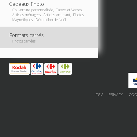
Cadeaux Photo
Couverture personnalisée, Tasses et Verres,
Articles ménagers, Articles Amusant, Photos
Magnétiques, Décoration de Noël
Formats carrés
Photos carrées
CGV
PRIVACY
COOK