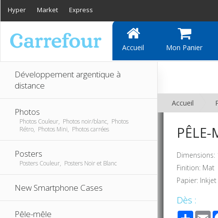
Hyper
Market
Express
Accueil
Mon Panier
Développement argentique à
distance
Accueil
Photos
Photos Couleur, Photos noir/blanc, Photos
PÊLE-M
Rétro, Photos Mini, Photos carrées
Posters
Dimensions: 
Posters Couleur, Posters Noir et Blanc
Finition: Mat
Papier: Inkjet
New Smartphone Cases
Dès :
Pêle-mêle
Share
E