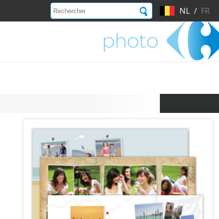
NL
/
FR