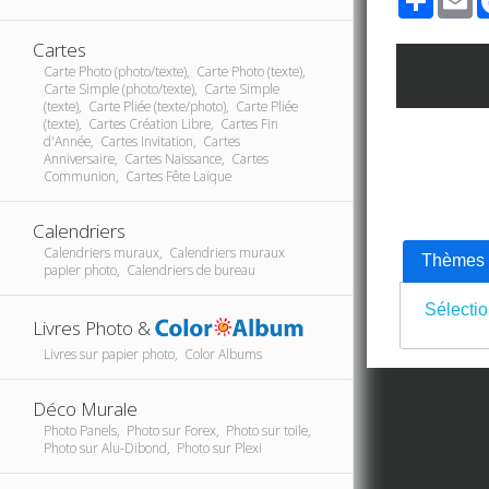
Cartes
Carte Photo (photo/texte), Carte Photo (texte),
Carte Simple (photo/texte), Carte Simple
(texte), Carte Pliée (texte/photo), Carte Pliée
(texte), Cartes Création Libre, Cartes Fin
d'Année, Cartes Invitation, Cartes
Anniversaire, Cartes Naissance, Cartes
Communion, Cartes Fête Laïque
Calendriers
Calendriers muraux, Calendriers muraux
Thèmes
papier photo, Calendriers de bureau
Sélectio
Livres Photo &
Livres sur papier photo, Color Albums
Déco Murale
Photo Panels, Photo sur Forex, Photo sur toile,
Photo sur Alu-Dibond, Photo sur Plexi