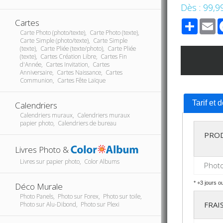
Dès :
99,9
Cartes
Share
E
Carte Photo (photo/texte), Carte Photo (texte),
Carte Simple (photo/texte), Carte Simple
(texte), Carte Pliée (texte/photo), Carte Pliée
(texte), Cartes Création Libre, Cartes Fin
d'Année, Cartes Invitation, Cartes
Anniversaire, Cartes Naissance, Cartes
Communion, Cartes Fête Laïque
Tarif et 
Calendriers
Calendriers muraux, Calendriers muraux
papier photo, Calendriers de bureau
PRO
Livres Photo &
Livres sur papier photo, Color Albums
Photo
* +3 jours o
Déco Murale
Photo Panels, Photo sur Forex, Photo sur toile,
FRAI
Photo sur Alu-Dibond, Photo sur Plexi