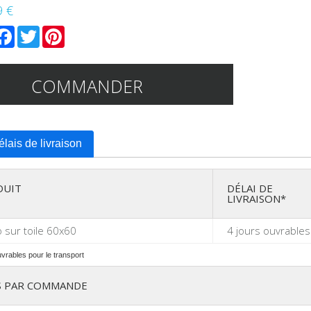
9 €
mail
Facebook
Twitter
Pinterest
COMMANDER
délais de livraison
DUIT
DÉLAI DE
LIVRAISON*
 sur toile 60x60
4 jours ouvrables
uvrables pour le transport
S PAR COMMANDE