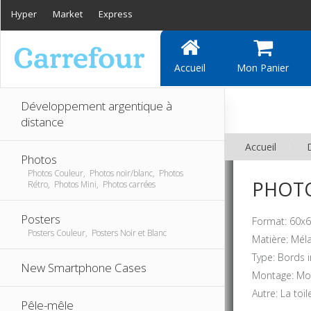
Hyper
Market
Express
Accueil
Mon Panier
Développement argentique à
distance
Accueil
Photos
Photos Couleur, Photos noir/blanc, Photos
PHOTO
Rétro, Photos Mini, Photos carrées
Posters
Format: 60x6
Posters Couleur, Posters Noir et Blanc
Matière: Mél
Type: Bords 
New Smartphone Cases
Montage: Mon
Autre: La toi
Pêle-mêle