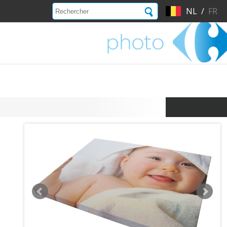
NL
/
FR