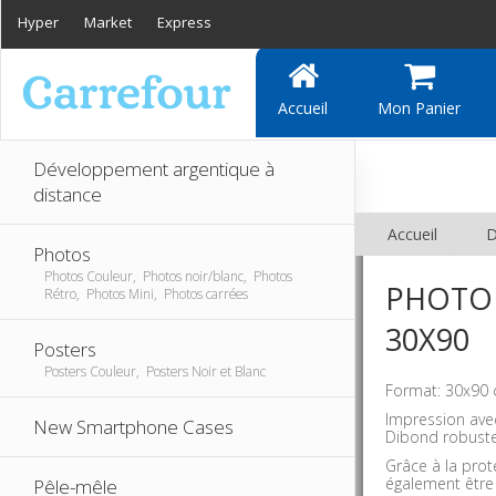
Hyper
Market
Express
Accueil
Mon Panier
Développement argentique à
distance
Accueil
D
Photos
Photos Couleur, Photos noir/blanc, Photos
PHOTO 
Rétro, Photos Mini, Photos carrées
30X90
Posters
Posters Couleur, Posters Noir et Blanc
Format: 30x90 
Impression avec
New Smartphone Cases
Dibond robust
Grâce à la prot
également être
Pêle-mêle