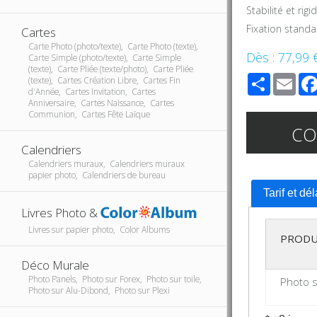
Stabilité et rig
Fixation stand
Cartes
Carte Photo (photo/texte), Carte Photo (texte),
Dès :
77,99 
Carte Simple (photo/texte), Carte Simple
(texte), Carte Pliée (texte/photo), Carte Pliée
Share
Ema
(texte), Cartes Création Libre, Cartes Fin
d'Année, Cartes Invitation, Cartes
Anniversaire, Cartes Naissance, Cartes
Communion, Cartes Fête Laïque
C
Calendriers
Calendriers muraux, Calendriers muraux
papier photo, Calendriers de bureau
Tarif et dé
Livres Photo &
Livres sur papier photo, Color Albums
PRODU
Déco Murale
Photo Panels, Photo sur Forex, Photo sur toile,
Photo s
Photo sur Alu-Dibond, Photo sur Plexi