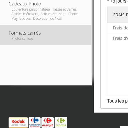
* +3 jours
Cadeaux Photo
Couverture personnalisée, Tasses et Verres,
Articles ménagers, Articles Amusant, Photos
FRAIS
Magnétiques, Décoration de Noël
Frais d
Formats carrés
Frais d'
Photos carrées
Tous les p