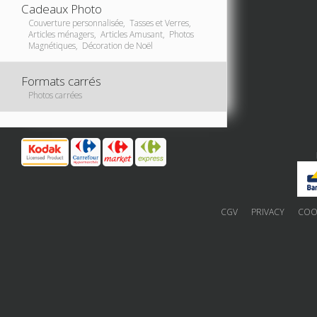
Cadeaux Photo
Couverture personnalisée, Tasses et Verres,
Articles ménagers, Articles Amusant, Photos
Magnétiques, Décoration de Noël
Formats carrés
Photos carrées
CGV
PRIVACY
COOK