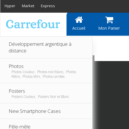
Hyper
Market
Express
Accueil
Mon Panier
Développement argentique à
distance
Photos
Photos Couleur, Photos noir/blanc, Photos
Rétro, Photos Mini, Photos carrées
Posters
Posters Couleur, Posters Noir et Blanc
New Smartphone Cases
Pêle-mêle