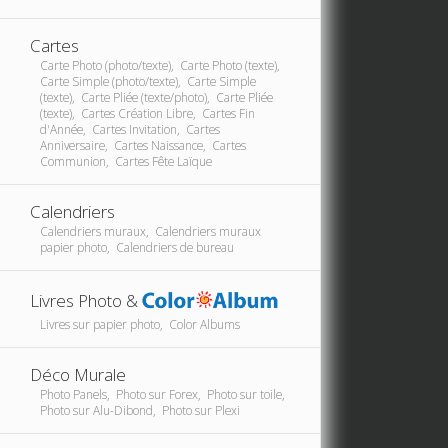
Cartes
Carte Photo (photo/texte), Carte Photo (texte),
Carte Simple (photo/texte), Carte Simple
(texte), Carte Pliée (texte/photo), Carte Pliée
(texte), Cartes Création Libre, Cartes Fin
d'Année, Cartes Invitation, Cartes
Anniversaire, Cartes Naissance, Cartes
Communion, Cartes Fête Laïque
Calendriers
Calendriers muraux, Calendriers muraux
papier photo, Calendriers de bureau
Livres Photo &
Livres sur papier photo, Color Albums
Déco Murale
Photo Panels, Photo sur Forex, Photo sur toile,
Photo sur Alu-Dibond, Photo sur Plexi