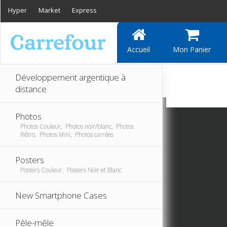
Hyper
Market
Express
Accueil
Mon Panier
Développement argentique à
distance
Photos
Photos Couleur, Photos noir/blanc, Photos
Rétro, Photos Mini, Photos carrées
Posters
Posters Couleur, Posters Noir et Blanc
New Smartphone Cases
Pêle-mêle