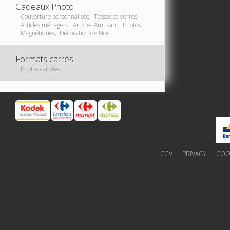
Cadeaux Photo
Couverture personnalisée, Tasses et Verres,
Articles ménagers, Articles Amusant, Photos
Magnétiques, Décoration de Noël
Formats carrés
Photos carrées
CGV
PRIVACY
COOK