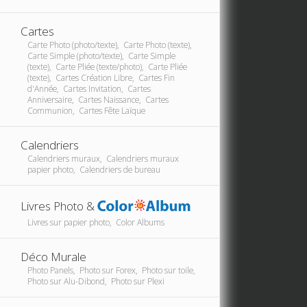
Cartes
Carte Photo (photo/texte), Carte Photo (texte),
Carte Simple (photo/texte), Carte Simple
(texte), Carte Pliée (texte/photo), Carte Pliée
(texte), Cartes Création Libre, Cartes Fin
d'Année, Cartes Invitation, Cartes
Anniversaire, Cartes Naissance, Cartes
Communion, Cartes Fête Laïque
Calendriers
Calendriers muraux, Calendriers muraux
papier photo, Calendriers de bureau
Livres Photo &
Livres sur papier photo, Color Albums
Déco Murale
Photo Panels, Photo sur Forex, Photo sur toile,
Photo sur Alu-Dibond, Photo sur Plexi