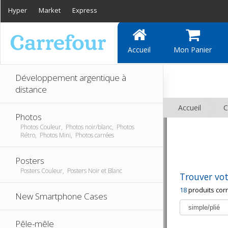
Hyper
Market
Express
Accueil
Mon Panier
Développement argentique à
distance
Accueil
C
Photos
Photos Couleur, Photos noir/blanc, Photos
Rétro, Photos Mini, Photos carrées
Posters
Posters Couleur, Posters Noir et Blanc
Trouver vot
18
produits cor
New Smartphone Cases
Pêle-mêle