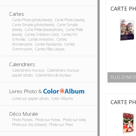
CARTE P
Cartes
Carte Photo (photo/texte), Carte Photo (texte),
Carte Simple (photo/texte), Carte Simple
(texte), Carte Pliée (texte/photo), Carte Pliée
(texte), Cartes Création Libre, Cartes Fin
d'Année, Cartes Invitation, Cartes
Anniversaire, Cartes Naissance, Cartes
Communion, Cartes Fête Laïque
Calendriers
Calendriers muraux, Calendriers muraux
papier photo, Calendriers de bureau
PLUS D'INFO
Livres Photo &
Livres sur papier photo, Color Albums
CARTE P
Déco Murale
Photo Panels, Photo sur Forex, Photo sur toile,
Photo sur Alu-Dibond, Photo sur Plexi